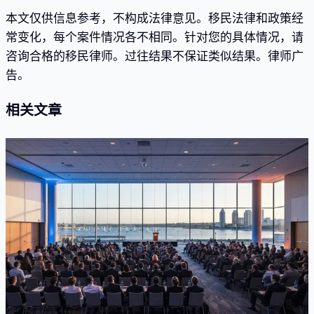
本文仅供信息参考，不构成法律意见。移民法律和政策经
常变化，每个案件情况各不相同。针对您的具体情况，请
咨询合格的移民律师。过往结果不保证类似结果。律师广
告。
相关文章
新闻动态
2026 年 AILA 圣地亚哥年会现场：发生了什么，
对移民申请人意味着什么
全美规模最大的移民律师年度盛会上周在圣地亚哥落幕。
这里用通俗的语言，带你回顾 AC26 都讲了什么，以及这
些主题折射出怎样的未来走向。
Jun 25, 2026
·
5
分钟阅读