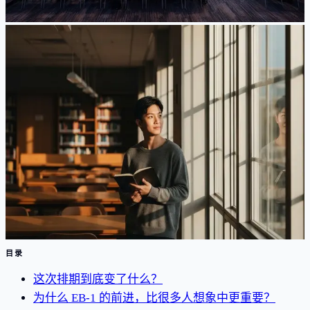
阅读文章
新闻动态
告别 D/S：F-1 “固定停留期”新规意味着什么，你
现在该做什么
结束 F-1 “身份有效期”的 DHS 新规已于 2026 年 6 月 17 日
通过 OMB 审查：停留最长四年、F-1 宽限期缩至 30 天、
超期需向移民局申请延期。本文讲清变化，以及计时开始
前该做什么。
Jun 22, 2026
·
8
分钟阅读
阅读文章
目录
这次排期到底变了什么？
为什么 EB-1 的前进，比很多人想象中更重要？