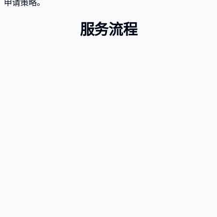
申请策略。
服务流程
1
实体间合格关系分析
2
员工角色和职能文件准备
3
I-129申请准备
4
向USCIS提交（可选加急处理）