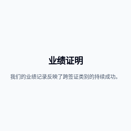
5
如在国外则在美国领事馆签证贴签
6
延期及L-1转EB-1C绿卡过渡
业绩证明
我们的业绩记录反映了跨签证类别的持续成功。
通过RFE预防平均节省2–4个月处理时间